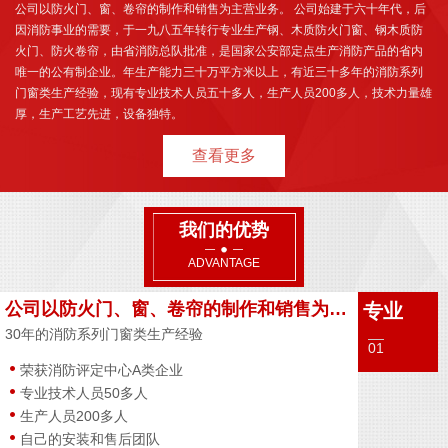
公司以防火门、窗、卷帘的制作和销售为主营业务。 公司始建于六十年代，后
因消防事业的需要，于一九八五年转行专业生产钢、木质防火门窗、钢木质防
火门、防火卷帘，由省消防总队批准，是国家公安部定点生产消防产品的省内
唯一的公有制企业。年生产能力三十万平方米以上，有近三十多年的消防系列
门窗类生产经验，现有专业技术人员五十多人，生产人员200多人，技术力量雄
厚，生产工艺先进，设备独特。
查看更多
我们的优势
ADVANTAGE
公司以防火门、窗、卷帘的制作和销售为主营业务
专业
30年的消防系列门窗类生产经验
01
荣获消防评定中心A类企业
专业技术人员50多人
生产人员200多人
自己的安装和售后团队