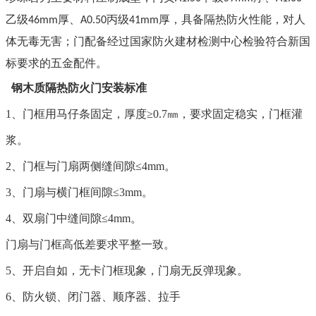
乙级
厚、
丙级
厚，具备隔热防火性能，对人
46mm
A0.50
41mm
体无毒无害；门配备经过国家防火建材检测中心检验符合新国
标要求的五金配件
。
钢木质隔热防火门
安装标准
1
、门框用马仔条固定，厚度≥0.
7㎜，要求固定
稳实，门框灌
浆。
2
、门框与门扇两侧缝间隙≤4mm
。
3
、门扇与横门框间隙≤3mm
。
4
、双扇门中缝间隙≤4mm
。
门扇与门框高低差要求平整一致。
5
、开启自如，无卡门框现象，门扇无反弹现象。
6
、防火锁、闭门器、顺序器、拉手