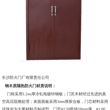
长沙防火门厂有限责任公司
钢木质隔热防火门材质说明：
门框采用
1.
2㎜厚冷轧电镀锌钢板；门页
木材经过先进的真
空高压阻燃处理；表面面板采用
3mm
厚胶合板，门芯材料采用
珍珠岩为主要材料压制成型，门页
甲级
厚、
A1.50
59mm
A1.00